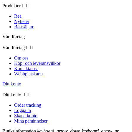
Produkter


Rea
Nyheter
Bästsäljare
Vårt företag
Vårt företag


Om oss
Köp- och leveransvillkor
Kontakta oss
Webbplatskarta
Ditt konto
Ditt konto


Order tracking
Logga in
Skapa konto
Mina påminnelser
Butiksinformation
keyboard_arrow_down
keyboard_arrow_up