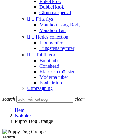
Enkel krok
Dubbel krok
Glomma special


Fritz flys
Marabou Long Body
Marabou Tail


Herles collection
Lax nymfer
Tungstens nymfer


Tubflugor
Bullit tub
Conehead
Klassiska mönster
Moderna tuber
Foxhair tub
Utförsäljning
search
clear
Hem
Nobbler
Puppy Dog Orange
search