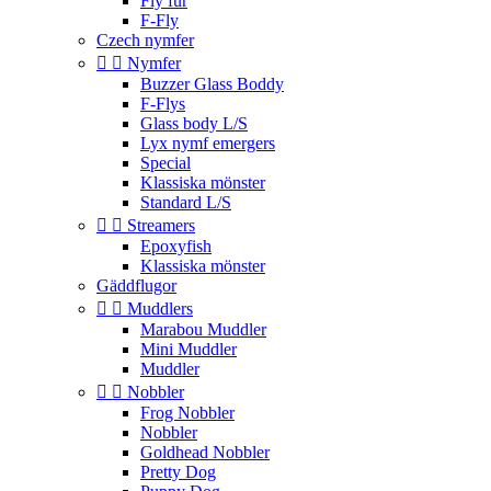
Fly fur
F-Fly
Czech nymfer


Nymfer
Buzzer Glass Boddy
F-Flys
Glass body L/S
Lyx nymf emergers
Special
Klassiska mönster
Standard L/S


Streamers
Epoxyfish
Klassiska mönster
Gäddflugor


Muddlers
Marabou Muddler
Mini Muddler
Muddler


Nobbler
Frog Nobbler
Nobbler
Goldhead Nobbler
Pretty Dog