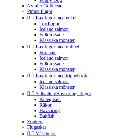
Puppy Dog
Nymfer Goldhead
Pimpelflugor


Laxflugor med enkel
Torrflugor
Iceland salmon
Fulldressade
Klassiska mönster


Laxflugor med dubbel
Fox hair
Iceland salmon
Fulldressade
Klassiska mönster


Laxflugor med trippelkrok
Iceland salmon
Klassiska mönster


Saltvatten/Havsörings flugor
Pattegrisen
Räkor
Havsöring
Baitfish
Zonkers
Flugaskar


Våt flugor