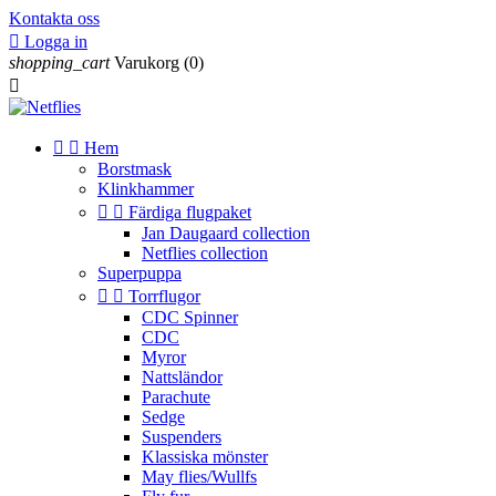
Kontakta oss

Logga in
shopping_cart
Varukorg
(0)



Hem
Borstmask
Klinkhammer


Färdiga flugpaket
Jan Daugaard collection
Netflies collection
Superpuppa


Torrflugor
CDC Spinner
CDC
Myror
Nattsländor
Parachute
Sedge
Suspenders
Klassiska mönster
May flies/Wullfs