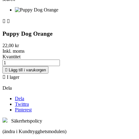


Puppy Dog Orange
22,00 kr
Inkl. moms
Kvantitet

Lägg till i varukorgen

I lager
Dela
Dela
Twittra
Pinterest
Säkerhetspolicy
(ändra i Kundtrygghetsmodulen)