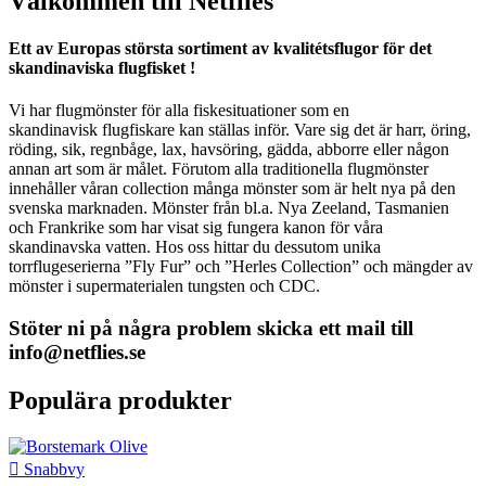
Välkommen till Netflies
Ett av Europas s
törsta sortiment av kvalitétsflugor för
det
skandinaviska flugfisket !
Vi har flugmönster för alla fiskesituationer som en
skandinavisk
flugfiskare kan ställas inför. Vare sig det är harr, öring,
röding,
sik, regnbåge, lax, havsöring, gädda, abborre eller någon
annan art
som är målet. Förutom alla traditionella flugmönster
innehåller våran
collection många mönster som är helt nya på den
svenska marknaden.
Mönster från bl.a. Nya Zeeland, Tasmanien
och Frankrike som har visat
sig fungera kanon för våra
skandinavska vatten. Hos oss hittar du
dessutom unika
torrflugeserierna ”Fly Fur” och ”Herles Collection” och
mängder av
mönster i supermaterialen tungsten och CDC.
Stöter ni på några problem skicka ett mail till
info@netflies.se
Populära produkter

Snabbvy