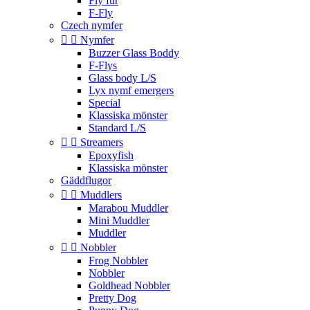
Fly fur
F-Fly
Czech nymfer


Nymfer
Buzzer Glass Boddy
F-Flys
Glass body L/S
Lyx nymf emergers
Special
Klassiska mönster
Standard L/S


Streamers
Epoxyfish
Klassiska mönster
Gäddflugor


Muddlers
Marabou Muddler
Mini Muddler
Muddler


Nobbler
Frog Nobbler
Nobbler
Goldhead Nobbler
Pretty Dog