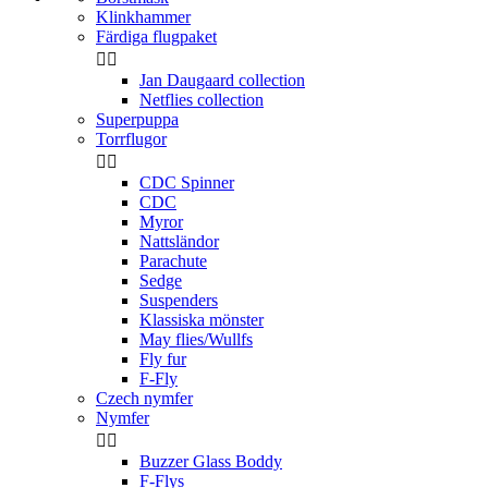
Klinkhammer
Färdiga flugpaket


Jan Daugaard collection
Netflies collection
Superpuppa
Torrflugor


CDC Spinner
CDC
Myror
Nattsländor
Parachute
Sedge
Suspenders
Klassiska mönster
May flies/Wullfs
Fly fur
F-Fly
Czech nymfer
Nymfer


Buzzer Glass Boddy
F-Flys