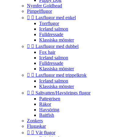
Puppy Dog
Nymfer Goldhead
Pimpelflugor


Laxflugor med enkel
Torrflugor
Iceland salmon
Fulldressade
Klassiska mönster


Laxflugor med dubbel
Fox hair
Iceland salmon
Fulldressade
Klassiska mönster


Laxflugor med trippelkrok
Iceland salmon
Klassiska mönster


Saltvatten/Havsörings flugor
Pattegrisen
Räkor
Havsöring
Baitfish
Zonkers
Flugaskar


Våt flugor