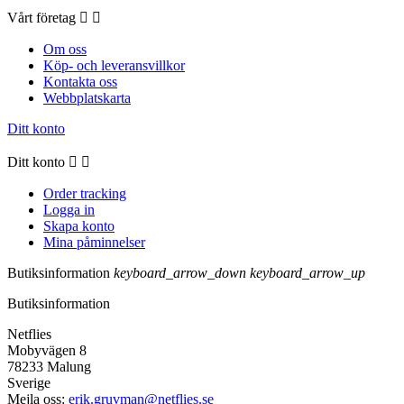
Vårt företag


Om oss
Köp- och leveransvillkor
Kontakta oss
Webbplatskarta
Ditt konto
Ditt konto


Order tracking
Logga in
Skapa konto
Mina påminnelser
Butiksinformation
keyboard_arrow_down
keyboard_arrow_up
Butiksinformation
Netflies
Mobyvägen 8
78233 Malung
Sverige
Mejla oss:
erik.gruvman@netflies.se