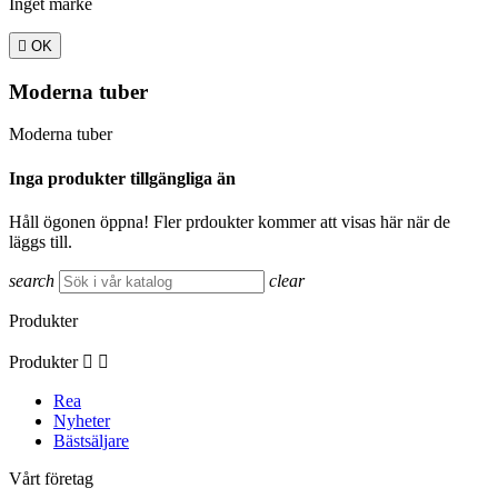
Inget märke

OK
Moderna tuber
Moderna tuber
Inga produkter tillgängliga än
Håll ögonen öppna! Fler prdoukter kommer att visas här när de
läggs till.
search
clear
Produkter
Produkter


Rea
Nyheter
Bästsäljare
Vårt företag