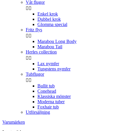
Våt flugor


Enkel krok
Dubbel krok
Glomma special
Fritz flys


Marabou Long Body
Marabou Tail
Herles collection


Lax nymfer
Tungstens nymfer
Tubflugor


Bullit tub
Conehead
Klassiska mönster
Moderna tuber
Foxhair tub
Utförsäljning
Varumärken