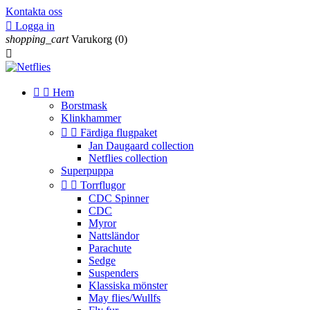
Kontakta oss

Logga in
shopping_cart
Varukorg
(0)



Hem
Borstmask
Klinkhammer


Färdiga flugpaket
Jan Daugaard collection
Netflies collection
Superpuppa


Torrflugor
CDC Spinner
CDC
Myror
Nattsländor
Parachute
Sedge
Suspenders
Klassiska mönster
May flies/Wullfs