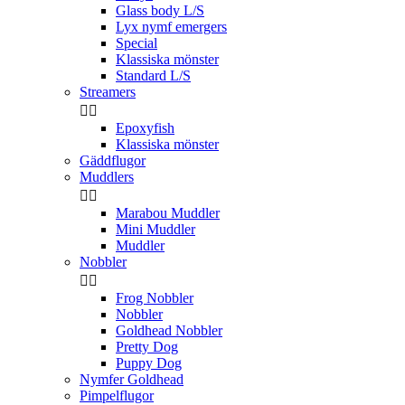
Glass body L/S
Lyx nymf emergers
Special
Klassiska mönster
Standard L/S
Streamers


Epoxyfish
Klassiska mönster
Gäddflugor
Muddlers


Marabou Muddler
Mini Muddler
Muddler
Nobbler


Frog Nobbler
Nobbler
Goldhead Nobbler
Pretty Dog
Puppy Dog
Nymfer Goldhead
Pimpelflugor