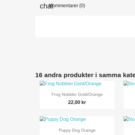
Kommentarer (0)
16 andra produkter i samma kate

Snabbvy
Frog Nobbler Gold/Orange
22,00 kr

Snabbvy
Puppy Dog Orange