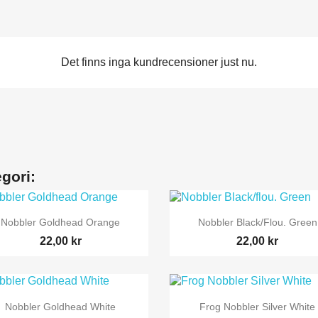
Det finns inga kundrecensioner just nu.
gori:


Snabbvy
Snabbvy
Nobbler Goldhead Orange
Nobbler Black/flou. Green
22,00 kr
22,00 kr


Snabbvy
Snabbvy
Nobbler Goldhead White
Frog Nobbler Silver White