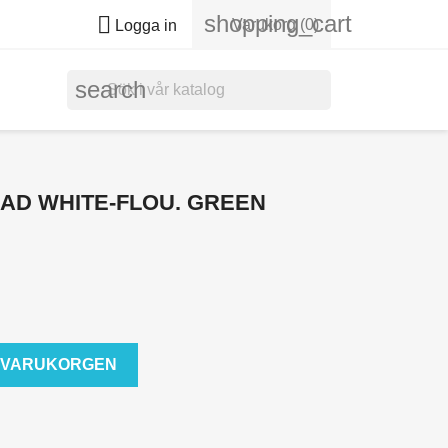
shopping_cart

Varukorg
(0)
Logga in
search
AD WHITE-FLOU. GREEN
 I VARUKORGEN