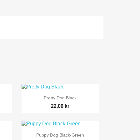

Snabbvy
Pretty Dog Black
22,00 kr

Snabbvy
Puppy Dog Black-Green