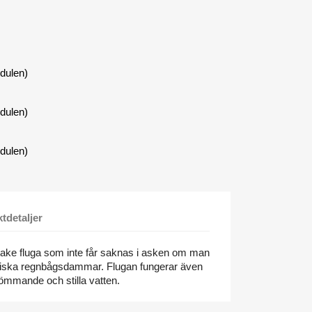
dulen)
dulen)
dulen)
tdetaljer
 take fluga som inte får saknas i asken om man
ordiska regnbågsdammar. Flugan fungerar även
trömmande och stilla vatten.