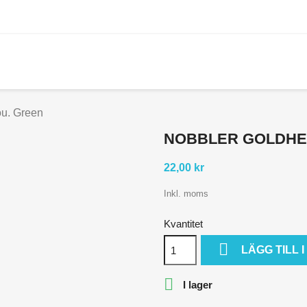
ou. Green
NOBBLER GOLDHE
22,00 kr
Inkl. moms
Kvantitet

LÄGG TILL

I lager