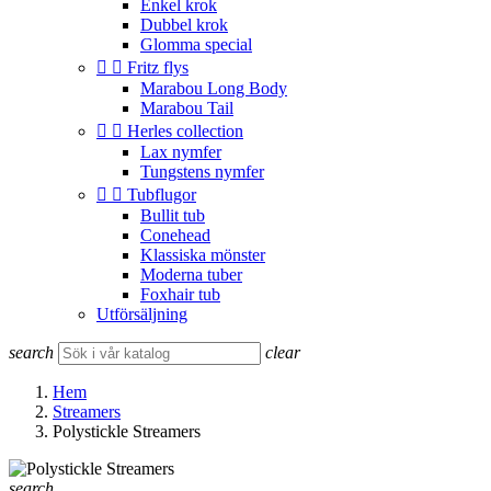
Enkel krok
Dubbel krok
Glomma special


Fritz flys
Marabou Long Body
Marabou Tail


Herles collection
Lax nymfer
Tungstens nymfer


Tubflugor
Bullit tub
Conehead
Klassiska mönster
Moderna tuber
Foxhair tub
Utförsäljning
search
clear
Hem
Streamers
Polystickle Streamers
search