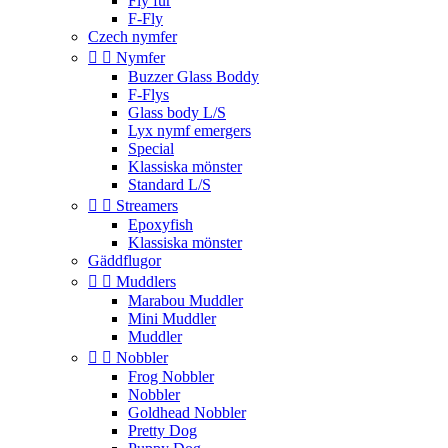
Fly fur
F-Fly
Czech nymfer


Nymfer
Buzzer Glass Boddy
F-Flys
Glass body L/S
Lyx nymf emergers
Special
Klassiska mönster
Standard L/S


Streamers
Epoxyfish
Klassiska mönster
Gäddflugor


Muddlers
Marabou Muddler
Mini Muddler
Muddler


Nobbler
Frog Nobbler
Nobbler
Goldhead Nobbler
Pretty Dog