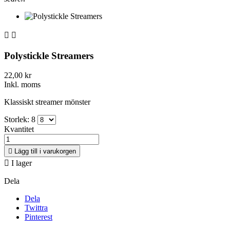


Polystickle Streamers
22,00 kr
Inkl. moms
Klassiskt streamer mönster
Storlek: 8
Kvantitet

Lägg till i varukorgen

I lager
Dela
Dela
Twittra
Pinterest