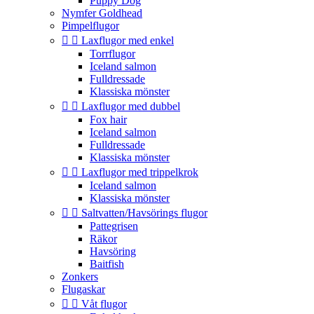
Puppy Dog
Nymfer Goldhead
Pimpelflugor


Laxflugor med enkel
Torrflugor
Iceland salmon
Fulldressade
Klassiska mönster


Laxflugor med dubbel
Fox hair
Iceland salmon
Fulldressade
Klassiska mönster


Laxflugor med trippelkrok
Iceland salmon
Klassiska mönster


Saltvatten/Havsörings flugor
Pattegrisen
Räkor
Havsöring
Baitfish
Zonkers
Flugaskar


Våt flugor