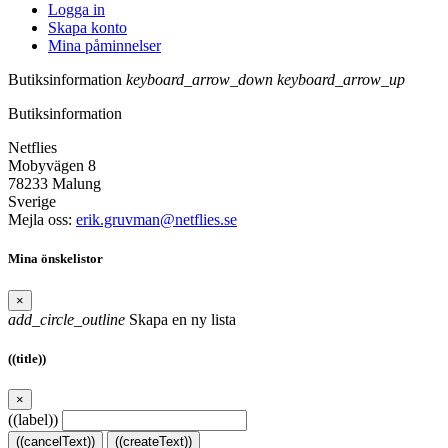
Logga in
Skapa konto
Mina påminnelser
Butiksinformation
keyboard_arrow_down
keyboard_arrow_up
Butiksinformation
Netflies
Mobyvägen 8
78233 Malung
Sverige
Mejla oss:
erik.gruvman@netflies.se
Mina önskelistor
×
add_circle_outline
Skapa en ny lista
((title))
×
((label))
((cancelText))
((createText))