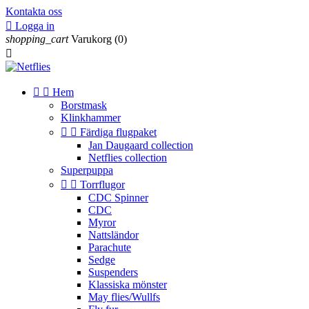
Kontakta oss

Logga in
shopping_cart
Varukorg
(0)



Hem
Borstmask
Klinkhammer


Färdiga flugpaket
Jan Daugaard collection
Netflies collection
Superpuppa


Torrflugor
CDC Spinner
CDC
Myror
Nattsländor
Parachute
Sedge
Suspenders
Klassiska mönster
May flies/Wullfs