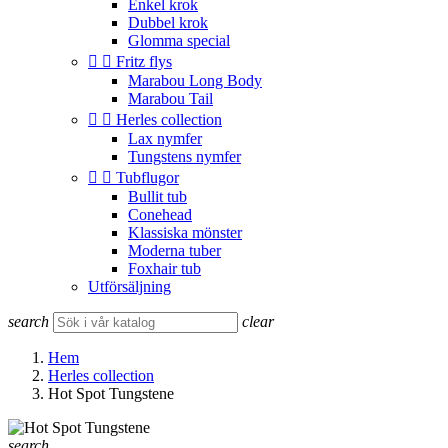
Enkel krok
Dubbel krok
Glomma special


Fritz flys
Marabou Long Body
Marabou Tail


Herles collection
Lax nymfer
Tungstens nymfer


Tubflugor
Bullit tub
Conehead
Klassiska mönster
Moderna tuber
Foxhair tub
Utförsäljning
search
clear
Hem
Herles collection
Hot Spot Tungstene
search