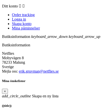
Ditt konto


Order tracking
Logga in
Skapa konto
Mina påminnelser
Butiksinformation
keyboard_arrow_down
keyboard_arrow_up
Butiksinformation
Netflies
Mobyvägen 8
78233 Malung
Sverige
Mejla oss:
erik.gruvman@netflies.se
Mina önskelistor
×
add_circle_outline
Skapa en ny lista
((title))