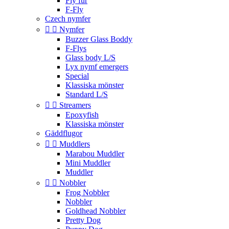
Fly fur
F-Fly
Czech nymfer


Nymfer
Buzzer Glass Boddy
F-Flys
Glass body L/S
Lyx nymf emergers
Special
Klassiska mönster
Standard L/S


Streamers
Epoxyfish
Klassiska mönster
Gäddflugor


Muddlers
Marabou Muddler
Mini Muddler
Muddler


Nobbler
Frog Nobbler
Nobbler
Goldhead Nobbler
Pretty Dog