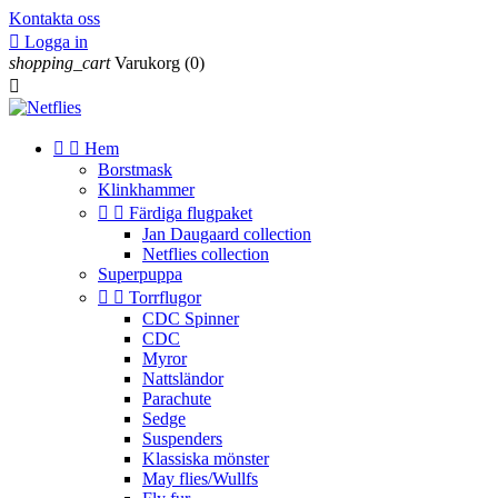
Kontakta oss

Logga in
shopping_cart
Varukorg
(0)



Hem
Borstmask
Klinkhammer


Färdiga flugpaket
Jan Daugaard collection
Netflies collection
Superpuppa


Torrflugor
CDC Spinner
CDC
Myror
Nattsländor
Parachute
Sedge
Suspenders
Klassiska mönster
May flies/Wullfs