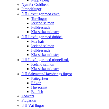
Puppy Dog
Nymfer Goldhead
Pimpelflugor


Laxflugor med enkel
Torrflugor
Iceland salmon
Fulldressade
Klassiska mönster


Laxflugor med dubbel
Fox hair
Iceland salmon
Fulldressade
Klassiska mönster


Laxflugor med trippelkrok
Iceland salmon
Klassiska mönster


Saltvatten/Havsörings flugor
Pattegrisen
Räkor
Havsöring
Baitfish
Zonkers
Flugaskar


Våt flugor