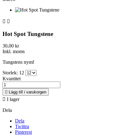


Hot Spot Tungstene
30,00 kr
Inkl. moms
Tungstens nymf
Storlek: 12
Kvantitet

Lägg till i varukorgen

I lager
Dela
Dela
Twittra
Pinterest